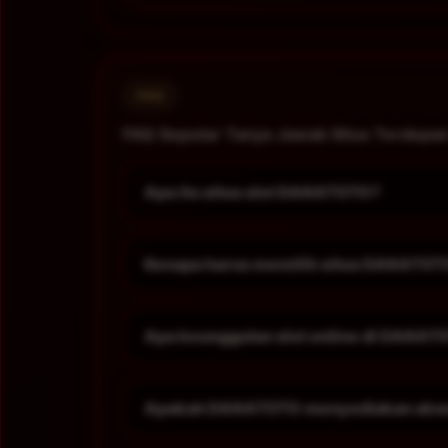
FAQ
FAQ Seputar Tanya Jawab Situs Terdep
Apa itu situs slot DANATOTO?
Kenapa harus memilih situs DANATOT
Apa keunggulan slot online di DANA
Apakah DANATOTO menyediakan akses 