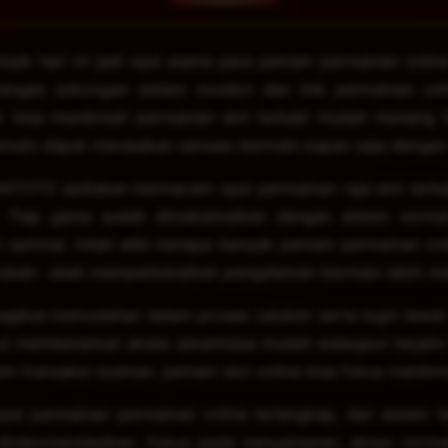
baik hari ini jadi opsi utama para pemain permainan onlin
ngan sokongan sistem modern dan link permainan onlin
sa menikmati permainan slot terbaik mudah menang ta
 pemain dapat merasakan sensasi bermain kapan saja dengan
NATOTO sediakan bermacam opsi permainan raja slot terbai
p. Tiap game sudah dimaksimalkan dengan sistem normal
ptimal. Inilah alibi kenapa banyak pemain permainan o
erubah- ubah memperkenalkan pengalaman bermain lebih m
ikan kemudahan dalam proses catatan serta login lewat s
ya ikut membenarkan akses senantiasa mudah walaupun terja
tem transaksi nyaman, pemain slot online bisa fokus menikm
si permainan permainan online terlengkap, dan sistem t
 direkomendasikan. Fokus pada kenyamanan, akses norma