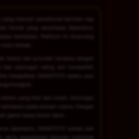
e yang mencari sensational bermain raja
e formal yang senantiasa diperbarui,
npa hambatan. Platform ini dirancang
 mutu terbaik.
k terkini dari provider ternama dengan
 dan sokongan rating slot kompetitif,
nline menjadikan DANATOTO selaku opsi
enguntungkan.
istem yang kilat dan instan. Sokongan
lin hambatan pada domain utama. Dengan
ati game tanpa butuh takut.
erus diperbarui, DANATOTO sukses jadi
l, serta pengalaman bermain maksimal