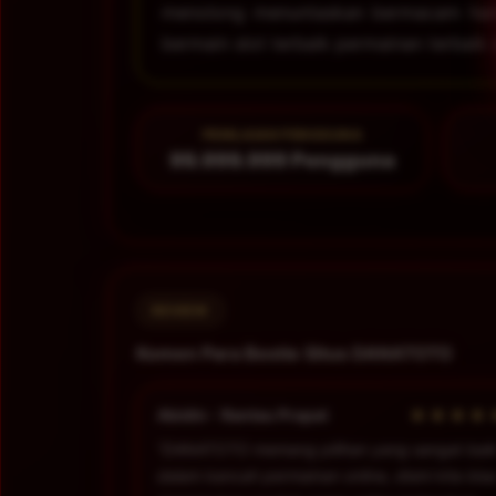
menolong menuntaskan bermacam hamb
bermain slot terbaik permainan terbaik
PENILAIAN PENGGUNA
99.999.999 Pengguna
REVIEW
Komen Para Bestie Situs DANATOTO
★★★★
Abidin - Rantau Prapat
“DANATOTO memang pilihan yang sangat bai
dalam kancah permainan online, disini kita bis