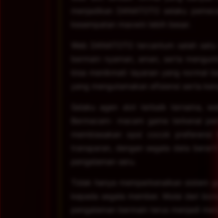
menjadikan DANATOTO selaku pemecaha
kesempatan maxwin lebih besar.
Web DANATOTO tercantum salah satu w
bermain nyaman, aman, serta mengunt
bisa menikmati layanan yang normal ba
yang mengutamakan efisiensi serta ken
Selaku agen slot terbaik ternama, w
Bermacam- macam game terkenal perma
membiasakan opsi cocok preferensi 
transparan, dengan segala data berar
pengelaman seru.
Tidak hanya memperkenalkan sistem 
kepada segala member. Mulai dari bon
pengalaman bermain terus menjadi meng