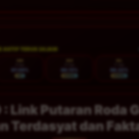
 AKTIF TERUS 24JAM
MIN
SEN
SEL
9 Agu
10 Agu
11 Agu
97.09%
89.15%
86.22%
HOT
NORMAL
NORMAL
 Link Putaran Roda 
 Terdasyat dan Fakt