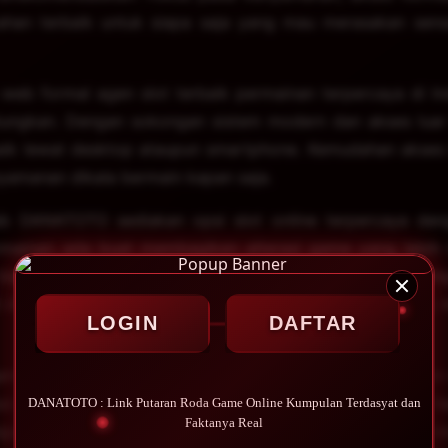
n terbaik untuk siapa saja yang mau merasakan sensas
eb formal agen slot terbaik permainan terpercaya di 
ungkan. Dengan sokongan sistem modern dan akses luar 
ik lewat desktop ataupun smartphone. Kemudahan akses i
yamanan dikala bermain kapan saja.
eb DANATOTO sediakan opsi slot online terpercaya deng
inan ada buat membagikan alterasi game yang lebih lu
tiap- tiap. Tidak cuma itu, web DANATOTO pula mempe
ti ditampilkan secara jelas supaya pemain lebih gampan
LOGIN
DAFTAR
game bermutu, web DANATOTO pula diketahui royal dala
us new member, cashback deposit, sampai promo serta ha
DANATOTO : Link Putaran Roda Game Online Kumpulan Terdasyat dan
Faktanya Real
untungkan. Ditambah lagi dengan layanan customer servi