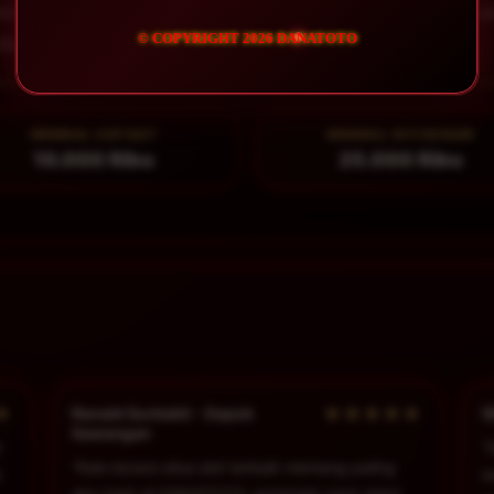
atan dengan kilat, web DANATOTO jadi opsi pas untu
© COPYRIGHT 2026 DANATOTO
 dalam satu platform terpercaya.
MINIMAL DEPOSIT
MINIMAL WITHDRAW
10.000 Ribu
25.000 Ribu
★
★★★★★
Renald Surbekti - Depok
S
Sawangan
k
“
“Kalo bicara situs slot terbaik memang paling
a
s
oke main di DANATOTO, semenjak main disini