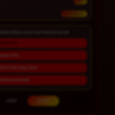
24/7
Multi-Device
RAN SPESIAL RAJA SLOT ONLINE GACOR
MBER 100%
ergacor 2026
LOT Pasti Happy Disini
 Withdraw Tercepat
LOGIN
DAFTAR