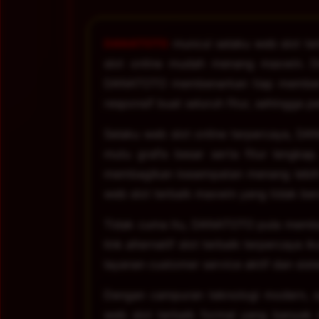
DANATOTO
muncul selaku web slot ter
slot online mudah menang maxwin. De
DANATOTO membenarkan tiap member bi
responsif buat seluruh fitur, sehingga
Selaku web slot online terpercaya, DA
mutu grafis besar serta fitur lengka
membagikan kesempatan menang lebih o
web slot terbaik maxwin yang tidak b
Tidak cuma itu, DANATOTO pula membag
link alternatif slot terbaik terperca
layanan customer service aktif dan sis
Dengan campuran teknologi modern, op
web slot terbaik formal yang banyak