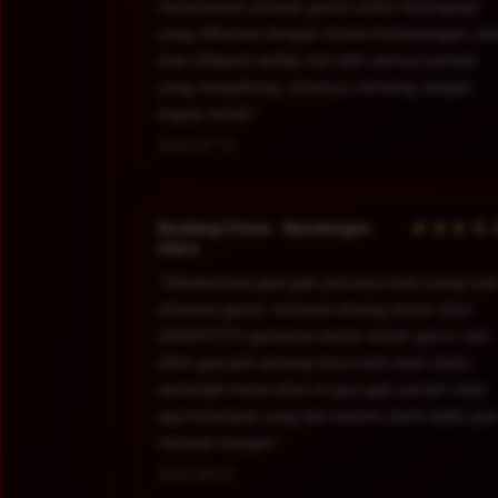
menemukan produk game online terlengkap
yang dikemas dengan durasi kemenangan ya
bisa didapati setiap hari oleh semua pemain
yang bergabung, situsnya memang sangat
bagus sekali.”
2026-07-10
★★★★
Boateng Chow - Bandengan
Utara
“Sebelumnya gua gak percaya kata orang kal
situsnya gacor, ternyata emang bener situs
DANATOTO gamenya bener-bener gacor dan
bikin gua jadi senang terus kalo main disini,
semenjak kenal situs ini gua gak pernah main
lagi ketempat yang lain karena disini rejeki gu
manyan banget.”
2026-06-21