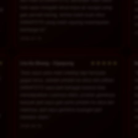
m
hoki saya mengalir terus kaya air sungai yang
ng
s
gak pernah kering, terima kaish buat situs
p
DANATOTO yang kaish sayang kesempatan
c
berharga ini.”
2
2026-07-15
★
★★★★★
Lho Ko Sheng - Cipayung
B
“Dulu saya suka main treding tapi ternyata
“
o
gagal terus, setelah pindah ke situs slot pilihan
m
DANATOTO saya jadi bahagia karena bisa
s
mendapatkan cuannya disini, produk gamenya
b
banyak jadi saya gak perlu pindah ke situs lain
p
mainnya, jadi saya gembira buanget jadi
c
a
member disini.”
m
2026-06-18
2